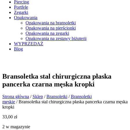
Piercing
Portfele
Zegarki
Opakowania
Opakowania na bransoletki
Opakowania na pierścionki
Opakowania na zegarki
Opakowania na zestawy biżuterii
WYPRZEDAŻ
Blog
Bransoletka stal chirurgiczna płaska
pancerka czarna męska kropki
Strona główna
/
Sklep
/
Bransoletki
/
Bransoletki
męskie
/ Bransoletka stal chirurgiczna płaska pancerka czarna męska
kropki
33,00
zł
2 w magazynie