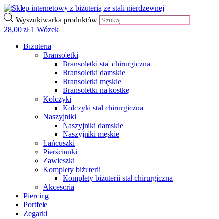
Wyszukiwarka produktów
28,00
zł
1
Wózek
Biżuteria
Bransoletki
Bransoletki stal chirurgiczna
Bransoletki damskie
Bransoletki męskie
Bransoletki na kostkę
Kolczyki
Kolczyki stal chirurgiczna
Naszyjniki
Naszyjniki damskie
Naszyjniki męskie
Łańcuszki
Pierścionki
Zawieszki
Komplety biżuterii
Komplety biżuterii stal chirurgiczna
Akcesoria
Piercing
Portfele
Zegarki