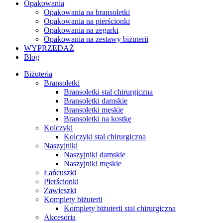
Opakowania
Opakowania na bransoletki
Opakowania na pierścionki
Opakowania na zegarki
Opakowania na zestawy biżuterii
WYPRZEDAŻ
Blog
Biżuteria
Bransoletki
Bransoletki stal chirurgiczna
Bransoletki damskie
Bransoletki męskie
Bransoletki na kostkę
Kolczyki
Kolczyki stal chirurgiczna
Naszyjniki
Naszyjniki damskie
Naszyjniki męskie
Łańcuszki
Pierścionki
Zawieszki
Komplety biżuterii
Komplety biżuterii stal chirurgiczna
Akcesoria