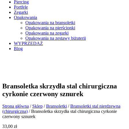
Piercing
Portfele
Zegarki
Opakowania
Opakowania na bransoletki
Opakowania na pierścionki
Opakowania na zegarki
Opakowania na zestawy biżuterii
WYPRZEDAŻ
Blog
Bransoletka skrzydła stal chirurgiczna
cyrkonie czerwony sznurek
Strona główna
/
Sklep
/
Bransoletki
/
Bransoletki stal nierdzewna
(chirurgiczna)
/ Bransoletka skrzydła stal chirurgiczna cyrkonie
czerwony sznurek
33,00
zł