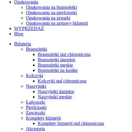
Opakowania
Opakowania na bransoletki
Opakowania na pierścionki
Opakowania na zegarki
Opakowania na zestawy biżuterii
WYPRZEDAŻ
Blog
Biżuteria
Bransoletki
Bransoletki stal chirurgiczna
Bransoletki damskie
Bransoletki męskie
Bransoletki na kostkę
Kolczyki
Kolczyki stal chirurgiczna
Naszyjniki
Naszyjniki damskie
Naszyjniki męskie
Łańcuszki
Pierścionki
Zawieszki
Komplety biżuterii
Komplety biżuterii stal chirurgiczna
Akcesoria