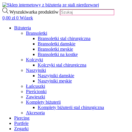
Wyszukiwarka produktów
0,00
zł
0
Wózek
Biżuteria
Bransoletki
Bransoletki stal chirurgiczna
Bransoletki damskie
Bransoletki męskie
Bransoletki na kostkę
Kolczyki
Kolczyki stal chirurgiczna
Naszyjniki
Naszyjniki damskie
Naszyjniki męskie
Łańcuszki
Pierścionki
Zawieszki
Komplety biżuterii
Komplety biżuterii stal chirurgiczna
Akcesoria
Piercing
Portfele
Zegarki