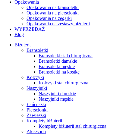
Opakowania
Opakowania na bransoletki
Opakowania na pierścionki
Opakowania na zegarki
Opakowania na zestawy biżuterii
WYPRZEDAŻ
Blog
Biżuteria
Bransoletki
Bransoletki stal chirurgiczna
Bransoletki damskie
Bransoletki męskie
Bransoletki na kostkę
Kolczyki
Kolczyki stal chirurgiczna
Naszyjniki
Naszyjniki damskie
Naszyjniki męskie
Łańcuszki
Pierścionki
Zawieszki
Komplety biżuterii
Komplety biżuterii stal chirurgiczna
Akcesoria