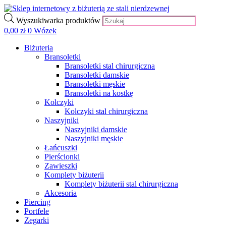
Wyszukiwarka produktów
0,00
zł
0
Wózek
Biżuteria
Bransoletki
Bransoletki stal chirurgiczna
Bransoletki damskie
Bransoletki męskie
Bransoletki na kostkę
Kolczyki
Kolczyki stal chirurgiczna
Naszyjniki
Naszyjniki damskie
Naszyjniki męskie
Łańcuszki
Pierścionki
Zawieszki
Komplety biżuterii
Komplety biżuterii stal chirurgiczna
Akcesoria
Piercing
Portfele
Zegarki