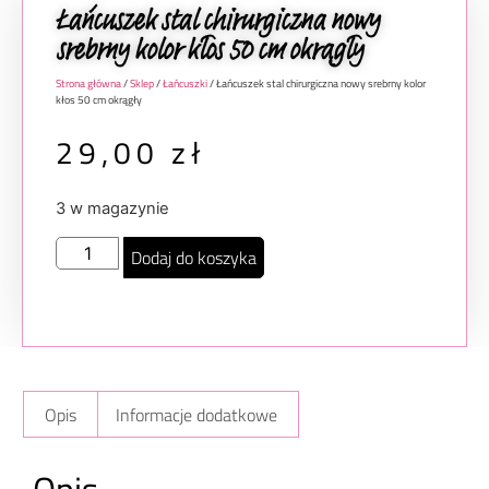
Łańcuszek stal chirurgiczna nowy
srebrny kolor kłos 50 cm okrągły
Strona główna
/
Sklep
/
Łańcuszki
/ Łańcuszek stal chirurgiczna nowy srebrny kolor
kłos 50 cm okrągły
29,00
zł
3 w magazynie
Dodaj do koszyka
Opis
Informacje dodatkowe