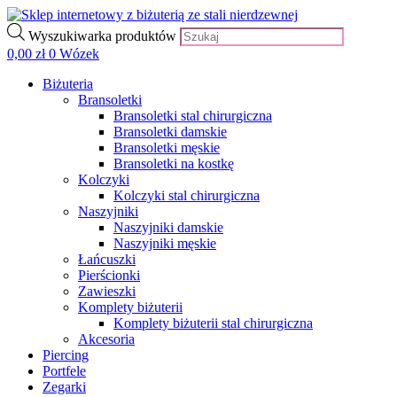
Wyszukiwarka produktów
0,00
zł
0
Wózek
Biżuteria
Bransoletki
Bransoletki stal chirurgiczna
Bransoletki damskie
Bransoletki męskie
Bransoletki na kostkę
Kolczyki
Kolczyki stal chirurgiczna
Naszyjniki
Naszyjniki damskie
Naszyjniki męskie
Łańcuszki
Pierścionki
Zawieszki
Komplety biżuterii
Komplety biżuterii stal chirurgiczna
Akcesoria
Piercing
Portfele
Zegarki