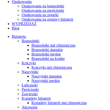
Opakowania
Opakowania na bransoletki
Opakowania na pierścionki
Opakowania na zegarki
Opakowania na zestawy biżuterii
WYPRZEDAŻ
Blog
Biżuteria
Bransoletki
Bransoletki stal chirurgiczna
Bransoletki damskie
Bransoletki męskie
Bransoletki na kostkę
Kolczyki
Kolczyki stal chirurgiczna
Naszyjniki
Naszyjniki damskie
Naszyjniki męskie
Łańcuszki
Pierścionki
Zawieszki
Komplety biżuterii
Komplety biżuterii stal chirurgiczna
Akcesoria