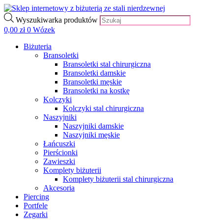
Wyszukiwarka produktów
0,00
zł
0
Wózek
Biżuteria
Bransoletki
Bransoletki stal chirurgiczna
Bransoletki damskie
Bransoletki męskie
Bransoletki na kostkę
Kolczyki
Kolczyki stal chirurgiczna
Naszyjniki
Naszyjniki damskie
Naszyjniki męskie
Łańcuszki
Pierścionki
Zawieszki
Komplety biżuterii
Komplety biżuterii stal chirurgiczna
Akcesoria
Piercing
Portfele
Zegarki