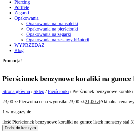
Piercing
Portfele
Zegarki
Opakowania
Opakowania na bransoletki
Opakowania na pierścionki
Opakowania na zegarki
Opakowania na zestawy biżuterii
WYPRZEDAŻ
Blog
Promocja!
Pierścionek benzynowe koraliki na gumce l
Strona główna
/
Sklep
/
Pierścionki
/ Pierścionek benzynowe koraliki 
23,00
zł
Pierwotna cena wynosiła: 23,00 zł.
21,00
zł
Aktualna cena wyn
1 w magazynie
ilość Pierścionek benzynowe koraliki na gumce listek monstery stal 
Dodaj do koszyka