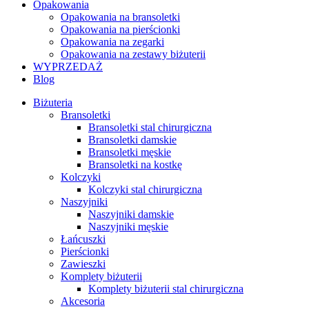
Opakowania
Opakowania na bransoletki
Opakowania na pierścionki
Opakowania na zegarki
Opakowania na zestawy biżuterii
WYPRZEDAŻ
Blog
Biżuteria
Bransoletki
Bransoletki stal chirurgiczna
Bransoletki damskie
Bransoletki męskie
Bransoletki na kostkę
Kolczyki
Kolczyki stal chirurgiczna
Naszyjniki
Naszyjniki damskie
Naszyjniki męskie
Łańcuszki
Pierścionki
Zawieszki
Komplety biżuterii
Komplety biżuterii stal chirurgiczna
Akcesoria