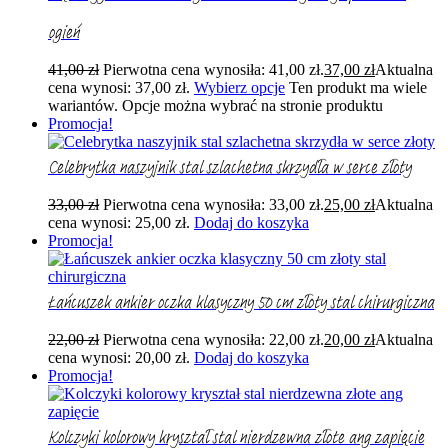
ogień
41,00
zł
Pierwotna cena wynosiła: 41,00 zł.
37,00
zł
Aktualna
cena wynosi: 37,00 zł.
Wybierz opcje
Ten produkt ma wiele
wariantów. Opcje można wybrać na stronie produktu
Promocja!
Celebrytka naszyjnik stal szlachetna skrzydła w serce złoty
33,00
zł
Pierwotna cena wynosiła: 33,00 zł.
25,00
zł
Aktualna
cena wynosi: 25,00 zł.
Dodaj do koszyka
Promocja!
Łańcuszek ankier oczka klasyczny 50 cm złoty stal chirurgiczna
22,00
zł
Pierwotna cena wynosiła: 22,00 zł.
20,00
zł
Aktualna
cena wynosi: 20,00 zł.
Dodaj do koszyka
Promocja!
Kolczyki kolorowy kryształ stal nierdzewna złote ang zapięcie