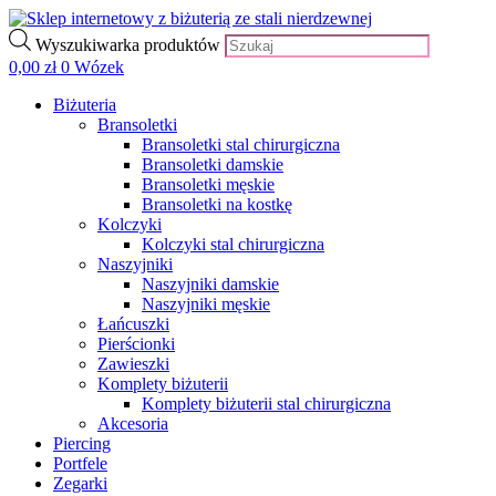
Wyszukiwarka produktów
0,00
zł
0
Wózek
Biżuteria
Bransoletki
Bransoletki stal chirurgiczna
Bransoletki damskie
Bransoletki męskie
Bransoletki na kostkę
Kolczyki
Kolczyki stal chirurgiczna
Naszyjniki
Naszyjniki damskie
Naszyjniki męskie
Łańcuszki
Pierścionki
Zawieszki
Komplety biżuterii
Komplety biżuterii stal chirurgiczna
Akcesoria
Piercing
Portfele
Zegarki