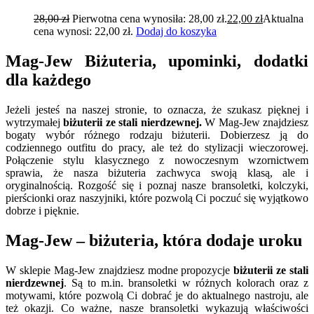
28,00
zł
Pierwotna cena wynosiła: 28,00 zł.
22,00
zł
Aktualna
cena wynosi: 22,00 zł.
Dodaj do koszyka
Mag-Jew Biżuteria, upominki, dodatki
dla każdego
Jeżeli jesteś na naszej stronie, to oznacza, że szukasz pięknej i
wytrzymałej
biżuterii ze stali nierdzewnej.
W Mag-Jew znajdziesz
bogaty wybór różnego rodzaju biżuterii. Dobierzesz ją do
codziennego outfitu do pracy, ale też do stylizacji wieczorowej.
Połączenie stylu klasycznego z nowoczesnym wzornictwem
sprawia, że nasza biżuteria zachwyca swoją klasą, ale i
oryginalnością. Rozgość się i poznaj nasze bransoletki, kolczyki,
pierścionki oraz naszyjniki, które pozwolą Ci poczuć się wyjątkowo
dobrze i pięknie.
Mag-Jew – biżuteria, która dodaje uroku
W sklepie Mag-Jew znajdziesz modne propozycje
biżuterii ze stali
nierdzewnej
. Są to m.in. bransoletki w różnych kolorach oraz z
motywami, które pozwolą Ci dobrać je do aktualnego nastroju, ale
też okazji. Co ważne, nasze bransoletki wykazują właściwości