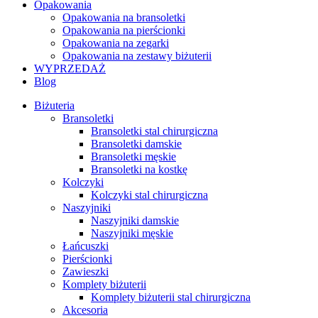
Opakowania
Opakowania na bransoletki
Opakowania na pierścionki
Opakowania na zegarki
Opakowania na zestawy biżuterii
WYPRZEDAŻ
Blog
Biżuteria
Bransoletki
Bransoletki stal chirurgiczna
Bransoletki damskie
Bransoletki męskie
Bransoletki na kostkę
Kolczyki
Kolczyki stal chirurgiczna
Naszyjniki
Naszyjniki damskie
Naszyjniki męskie
Łańcuszki
Pierścionki
Zawieszki
Komplety biżuterii
Komplety biżuterii stal chirurgiczna
Akcesoria