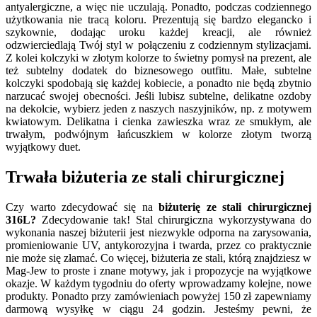
antyalergiczne, a więc nie uczulają. Ponadto, podczas codziennego
użytkowania nie tracą koloru. Prezentują się bardzo elegancko i
szykownie, dodając uroku każdej kreacji, ale również
odzwierciedlają Twój styl w połączeniu z codziennym stylizacjami.
Z kolei kolczyki w złotym kolorze to świetny pomysł na prezent, ale
też subtelny dodatek do biznesowego outfitu. Małe, subtelne
kolczyki spodobają się każdej kobiecie, a ponadto nie będą zbytnio
narzucać swojej obecności. Jeśli lubisz subtelne, delikatne ozdoby
na dekolcie, wybierz jeden z naszych naszyjników, np. z motywem
kwiatowym. Delikatna i cienka zawieszka wraz ze smukłym, ale
trwałym, podwójnym łańcuszkiem w kolorze złotym tworzą
wyjątkowy duet.
Trwała biżuteria ze stali chirurgicznej
Czy warto zdecydować się na
biżuterię ze stali chirurgicznej
316L?
Zdecydowanie tak! Stal chirurgiczna wykorzystywana do
wykonania naszej biżuterii jest niezwykle odporna na zarysowania,
promieniowanie UV, antykorozyjna i twarda, przez co praktycznie
nie może się złamać. Co więcej, biżuteria ze stali, którą znajdziesz w
Mag-Jew to proste i znane motywy, jak i propozycje na wyjątkowe
okazje. W każdym tygodniu do oferty wprowadzamy kolejne, nowe
produkty. Ponadto przy zamówieniach powyżej 150 zł zapewniamy
darmową wysyłkę w ciągu 24 godzin. Jesteśmy pewni, że