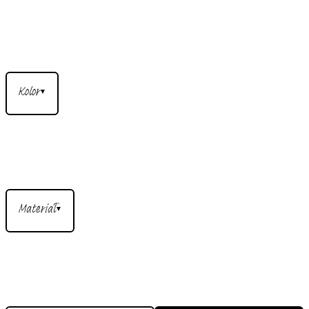
Kolor
▼
Materiał
▼