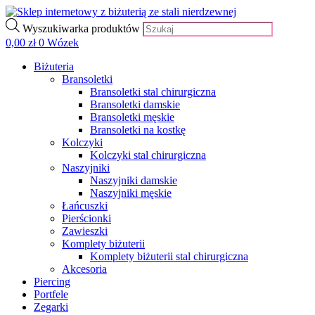
Wyszukiwarka produktów
0,00
zł
0
Wózek
Biżuteria
Bransoletki
Bransoletki stal chirurgiczna
Bransoletki damskie
Bransoletki męskie
Bransoletki na kostkę
Kolczyki
Kolczyki stal chirurgiczna
Naszyjniki
Naszyjniki damskie
Naszyjniki męskie
Łańcuszki
Pierścionki
Zawieszki
Komplety biżuterii
Komplety biżuterii stal chirurgiczna
Akcesoria
Piercing
Portfele
Zegarki