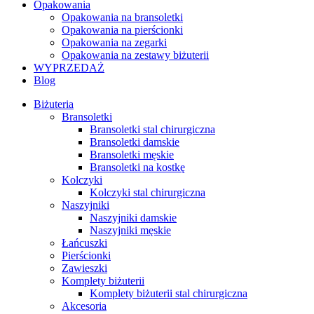
Opakowania
Opakowania na bransoletki
Opakowania na pierścionki
Opakowania na zegarki
Opakowania na zestawy biżuterii
WYPRZEDAŻ
Blog
Biżuteria
Bransoletki
Bransoletki stal chirurgiczna
Bransoletki damskie
Bransoletki męskie
Bransoletki na kostkę
Kolczyki
Kolczyki stal chirurgiczna
Naszyjniki
Naszyjniki damskie
Naszyjniki męskie
Łańcuszki
Pierścionki
Zawieszki
Komplety biżuterii
Komplety biżuterii stal chirurgiczna
Akcesoria