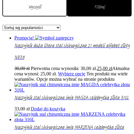
Wyczyść
Filtruj
Promocja!
Naszyjnik duża litera stal chirurgiczna 21 modeli alfabet złoty
N839
30,00
zł
Pierwotna cena wynosiła: 30,00 zł.
25,00
zł
Aktualna
cena wynosi: 25,00 zł.
Wybierz opcje
Ten produkt ma wiele
wariantów. Opcje można wybrać na stronie produktu
Naszyjnik stal chirurgiczna imię MAGDA celebrytka złota 316L
33,00
zł
Dodaj do koszyka
Naszyjnik stal chirurgiczna imię MARZENA celebrytka złota