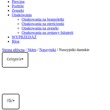
Piercing
Portfele
Zegarki
Opakowania
Opakowania na bransoletki
Opakowania na pierścionki
Opakowania na zegarki
Opakowania na zestawy biżuterii
WYPRZEDAŻ
Blog
Strona główna
/
Sklep
/
Naszyjniki
/ Naszyjniki damskie
Kategoria
▼
Płeć
▼